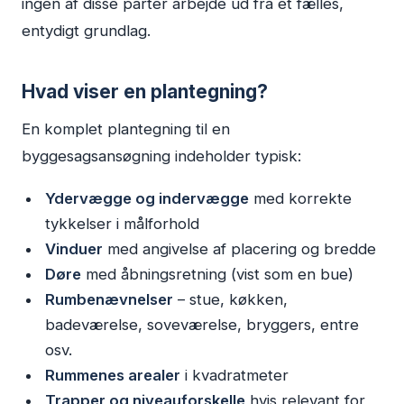
ingen af disse parter arbejde ud fra et fælles,
entydigt grundlag.
Hvad viser en plantegning?
En komplet plantegning til en
byggesagsansøgning indeholder typisk:
Ydervægge og indervægge
med korrekte
tykkelser i målforhold
Vinduer
med angivelse af placering og bredde
Døre
med åbningsretning (vist som en bue)
Rumbenævnelser
– stue, køkken,
badeværelse, soveværelse, bryggers, entre
osv.
Rummenes arealer
i kvadratmeter
Trapper og niveauforskelle
hvis relevant for