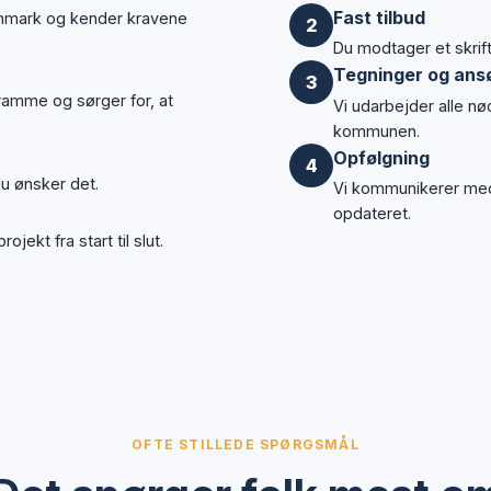
Fast tilbud
anmark og kender kravene
2
Du modtager et skriftl
Tegninger og ans
3
sramme og sørger for, at
Vi udarbejder alle n
kommunen.
Opfølgning
4
du ønsker det.
Vi kommunikerer me
opdateret.
jekt fra start til slut.
OFTE STILLEDE SPØRGSMÅL