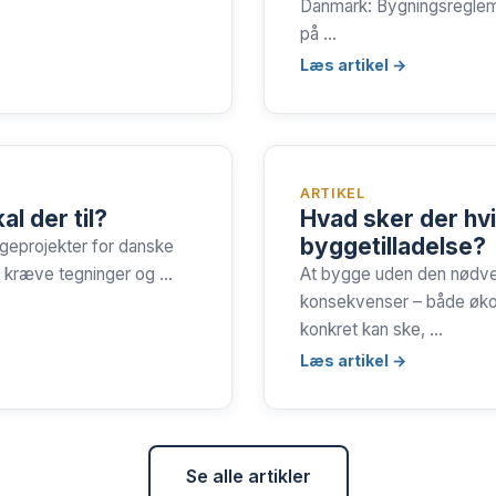
Danmark: Bygningsregleme
på …
Læs artikel →
ARTIKEL
al der til?
Hvad sker der hv
byggetilladelse?
ggeprojekter for danske
n kræve tegninger og …
At bygge uden den nødven
konsekvenser – både økon
konkret kan ske, …
Læs artikel →
Se alle artikler